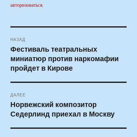
авторизоваться
.
Навигация
НАЗАД
по
Фестиваль театральных
Предыдущая
миниатюр против наркомафии
запись:
записям
пройдет в Кирове
ДАЛЕЕ
Норвежский композитор
Следующая
Седерлинд приехал в Москву
запись: