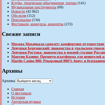
Клубы, творческие объединения, театры
(141)
Музыкальные инструменты
(69)
Новости
(42 062)
Обо всем
(112)
Персоналии
(134)
Фестивали, конкурсы, концерты
(233)
Свежие записи
Москва Махачкала самолет: комфортное путешествие
Девушки Березовский: знакомства в уральском город
Девушки Ростова: знакомства в южной столице Росси
Мартин Казино: Премиум-платформа для ценителей а
Martin Casino 800: Рекордный 800% бонус и безгран
Архивы
Архивы
Главная
О фестивале
История
Авторская музыка