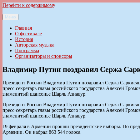
Перейти к содержимому
Меню
Ильменский фестиваль авторской песни
Главная
О фестивале
История
Авторская музыка
Программа
Организаторы и спонсоры
Владимир Путин поздравил Сержа Сарк
Президент России Владимир Путин поздравил Сержа Саркисяна
пресс-секретарь главы российского государства Алексей Гром
знаменитый шансонье Шарль Азнавур.
Президент России Владимир Путин поздравил Сержа Саркисяна
пресс-секретарь главы российского государства Алексей Гром
знаменитый шансонье Шарль Азнавур.
19 февраля в Армении прошли президентские выборы. По пред
Армении. Он набрал 863 544 голоса.