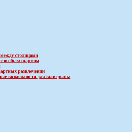
 между столицами
е с особым шармом
и
зартных развлечений
ичные возможности для выигрыша