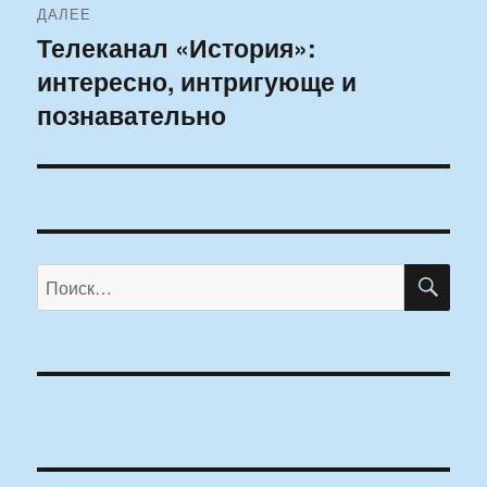
ДАЛЕЕ
Телеканал «История»:
Следующая
интересно, интригующе и
запись:
познавательно
ПО
Искать: