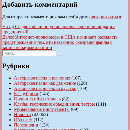
Добавить комментарий
Для отправки комментария вам необходимо
авторизоваться
.
Навигация
Предыдущая
Назад
Сердюков лично устанавливал сроки ликвидации
запись:
предприятий
по
Следующая
Далее
Интернет-провайдеры в США начинают рассылать
записям
запись:
предупреждения тем, кто незаконно скачивает файлы с
записями музыки и кино
Искать:
Поиск
Рубрики
Авторская песня в регионах
(107)
Авторская песня как движение
(120)
Авторская песня как искусство
(169)
Без рубрики
(145)
Грушинский фестиваль
(82)
Клубы, творческие объединения, театры
(141)
Музыкальные инструменты
(69)
Новости
(42 062)
Обо всем
(112)
Персоналии
(134)