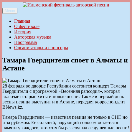
Перейти
к
Меню
Ильменский фестиваль авторской песни
содержимому
Главная
О фестивале
История
Авторская музыка
Программа
Организаторы и спонсоры
Тамара Гвердцители споет в Алматы и
Астане
28 февраля во дворце Республики состоится концерт Тамары
Гвердцители с программой «Весенняя рапсодия», которая
включает старые хиты и новые песни. Также в первый день
весны певица выступит и в Астане, передает корреспондент
BNews.kz.
Тамара Гвердцители — известная певица не только в СНГ, но
и за рубежом. Ее сильный, чарующий голосом остается в
памяти у каждого, кто хотя бы раз слушал ее душевные песни!