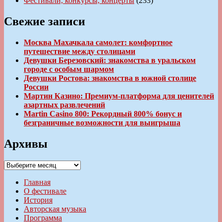
Фестивали, конкурсы, концерты
(233)
Свежие записи
Москва Махачкала самолет: комфортное
путешествие между столицами
Девушки Березовский: знакомства в уральском
городе с особым шармом
Девушки Ростова: знакомства в южной столице
России
Мартин Казино: Премиум-платформа для ценителей
азартных развлечений
Martin Casino 800: Рекордный 800% бонус и
безграничные возможности для выигрыша
Архивы
Архивы
Главная
О фестивале
История
Авторская музыка
Программа