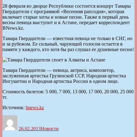
28 февраля во дворце Республики состоится концерт Тамары
Гвердцители с программой «Весенняя рапсодия», которая
включает старые хиты и новые песни. Также в первый день
весны певица выступит и в Астане, передает корреспондент
BNews.kz.
Тамара Гвердцители — известная певица не только в СНГ, но
и за рубежом. Ее сильный, чарующий голосом остается в
памяти у каждого, кто хотя бы раз слушал ее душевные песни!
Тамара Гвердцители — певица, актриса, композитор,
заслуженная артистка Грузинской ССР, Народная артистка
Ингушетии и Народная артистка России в одном лице.
Стоимость билетов: 5 000, 7 000, 13 000, 17 000, 20 000, 25 000
тг.
Источник:
bnews.kz
Автор
Опубликовано
Рубрики
26.02.2013
Новости