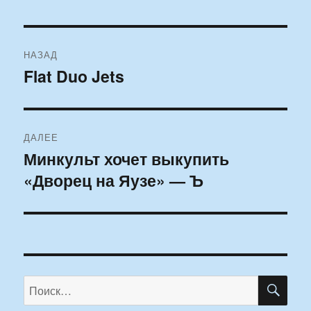
Навигация
НАЗАД
по
Flat Duo Jets
Предыдущая
запись:
записям
ДАЛЕЕ
Минкульт хочет выкупить
Следующая
«Дворец на Яузе» — Ъ
запись:
ПО
Искать: