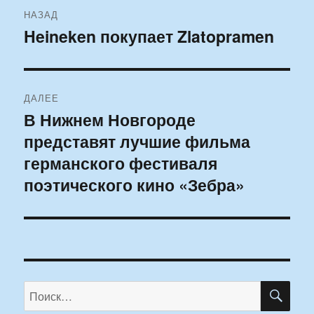
Навигация
НАЗАД
по
Heineken покупает Zlatopramen
Предыдущая
запись:
записям
ДАЛЕЕ
В Нижнем Новгороде
Следующая
представят лучшие фильма
запись:
германского фестиваля
поэтического кино «Зебра»
ПО
Искать: