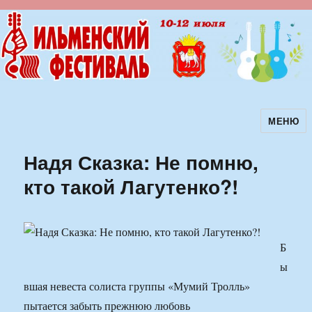
МЕНЮ
Ильменский фестиваль авторской
песни
Надя Сказка: Не помню,
кто такой Лагутенко?!
Б
ы
вшая невеста солиста группы «Мумий Тролль»
пытается забыть прежнюю любовь