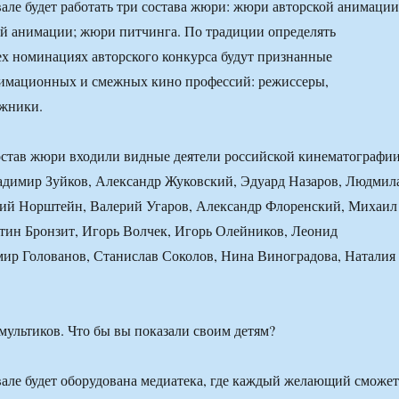
але будет работать три состава жюри: жюри авторской анимации
й анимации; жюри питчинга. По традиции определять
ех номинациях авторского конкурса будут признанные
имационных и смежных кино профессий: режиссеры,
ожники.
остав жюри входили видные деятели российской кинематографии
адимир Зуйков, Александр Жуковский, Эдуард Назаров, Людмил
ий Норштейн, Валерий Угаров, Александр Флоренский, Михаил
тин Бронзит, Игорь Волчек, Игорь Олейников, Леонид
ир Голованов, Станислав Соколов, Нина Виноградова, Наталия
ультиков. Что бы вы показали своим детям?
але будет оборудована медиатека, где каждый желающий сможет