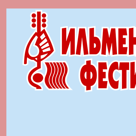
Ильменский фестиваль автор