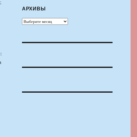
;
АРХИВЫ
Архивы
:
а