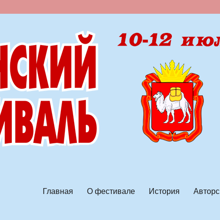
ской песни
Главная
О фестивале
История
Авторс