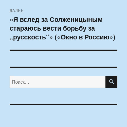
ДАЛЕЕ
«Я вслед за Солженицыным
Следующая
стараюсь вести борьбу за
запись:
„русскость“» («Окно в Россию»)
ПО
Искать: