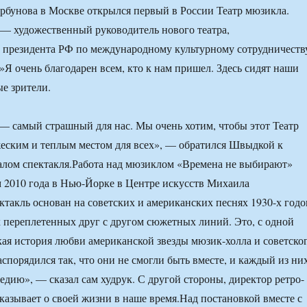
рбунова в Москве открылся первый в России Театр мюзикла.
— художественный руководитель нового театра,
 президента РФ по международному культурному сотрудничеств
 очень благодарен всем, кто к нам пришел. Здесь сидят наши
ые зрители.
— самый страшный для нас. Мы очень хотим, чтобы этот Театр
еским и теплым местом для всех», — обратился Швыдкой к
алом спектакля.Работа над мюзиклом «Времена не выбирают»
м 2010 года в Нью-Йорке в Центре искусств Михаила
такль основан на советских и американских песнях 1930-х годо
х переплетенных друг с другом сюжетных линий. Это, с одной
кая история любви американской звезды мюзик-холла и советско
спорядился так, что они не смогли быть вместе, и каждый из ни
едию», — сказал сам худрук. С другой стороны, директор ретро-
казывает о своей жизни в наше время.Над постановкой вместе с