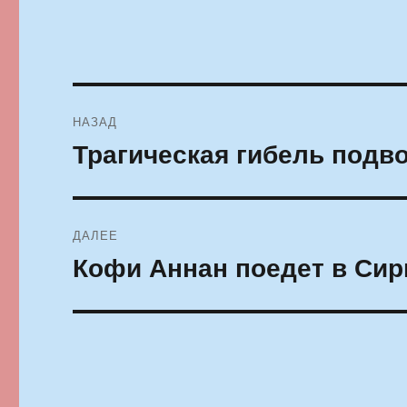
Навигация
НАЗАД
по
Трагическая гибель подв
Предыдущая
запись:
записям
ДАЛЕЕ
Кофи Аннан поедет в Си
Следующая
запись: