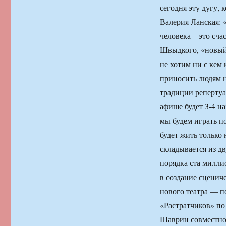
сегодня эту дугу, 
Валерия Ланская: «
человека – это сча
Швыдкого, «новый 
не хотим ни с кем 
приносить людям н
традиции репертуа
афише будет 3-4 на
мы будем играть по
будет жить только
складывается из д
порядка ста милли
в создание сценич
нового театра — п
«Растратчиков» по
Шаврин совместно