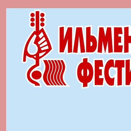
Ильменский фестиваль автор