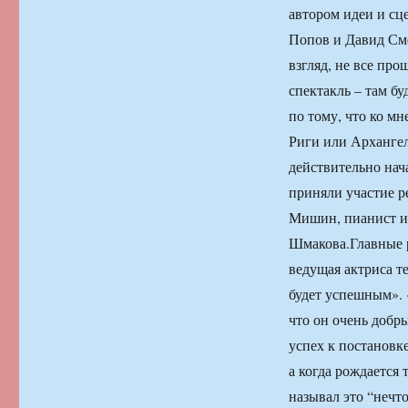
автором идеи и с
Попов и Давид Сме
взгляд, не все про
спектакль – там бу
по тому, что ко м
Риги или Архангел
действительно нач
приняли участие 
Мишин, пианист и
Шмакова.Главные 
ведущая актриса т
будет успешным». «
что он очень добр
успех к постановке
а когда рождается 
называл это “нечто