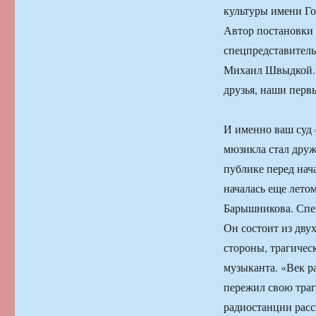
культуры имени Го
Автор постановки 
спецпредставитель
Михаил Швыдкой.»Я
друзья, наши перв
И именно ваш суд 
мюзикла стал друж
публике перед нач
началась еще лето
Барышникова. Спек
Он состоит из дву
стороны, трагичес
музыканта. «Век ра
пережил свою траг
радиостанции расс