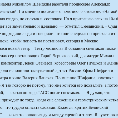
ценария Михаилом Швыдким работали продюсеры Александр
лянский. По мнению последнего, «мюзикл состоялся». «На мой
шло гладко, но спектакль состоялся. Но я приглашаю всех на 10-ы
дет все замечательно и идеально, — отметил Смелянский. – Судя
не подходили люди и говорили, что они специально приехали из
ьска, чтобы попасть на постановку, сегодня в Москве
ался новый театр – Театр мюзикла».В создании спектакля также
режиссер-постановщик Гарий Черняховский, драматург Михаил
 композитор Левон Оганезов, хореографы Олег Глушков и Жанн
роли исполнили заслуженный артист России Ефим Шифрин и
еатра и кино Валерия Ланская. По мнению Шифрина, «мюзикл
Я так говорю не потому, что мне хочется его похвалить, а пото
ый, — сказал он корр.ТАСС после спектакля. — Я думаю, что
 приходит не тогда, когда она слаженная и геометрическим четка
то, что трудно описать словами. Кажется, критик Белинский
” — какая-то вольтовая дуга между сценой и залом. Я чувствова