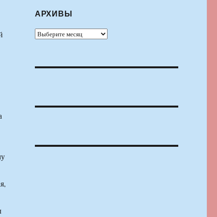
АРХИВЫ
Архивы
й
а
му
я,
л