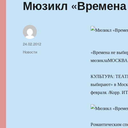
Мюзикл «Времена
Автор
Опубликовано
24.02.2012
Рубрики
Новости
«Времена не выбир
мюзиклаМОСКВА, 2
КУЛЬТУРА: ТЕАТ
выбирают» в Моск
февраля. /Корр. 
Романтическим сп