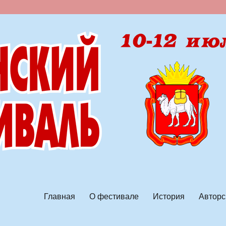
ской песни
Главная
О фестивале
История
Авторс