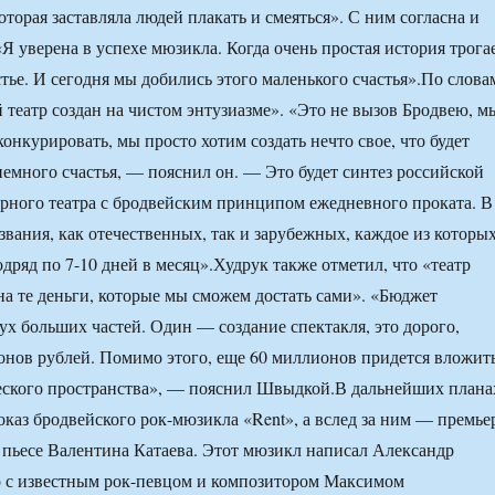
которая заставляла людей плакать и смеяться». С ним согласна и
Я уверена в успехе мюзикла. Когда очень простая история трога
стье. И сегодня мы добились этого маленького счастья».По слова
театр создан на чистом энтузиазме». «Это не вызов Бродвею, м
конкурировать, мы просто хотим создать нечто свое, что будет
емного счастья, — пояснил он. — Это будет синтез российской
рного театра с бродвейским принципом ежедневного проката. В
звания, как отечественных, так и зарубежных, каждое из которы
дряд по 7-10 дней в месяц».Худрук также отметил, что «театр
 на те деньги, которые мы сможем достать сами». «Бюджет
вух больших частей. Один — создание спектакля, это дорого,
онов рублей. Помимо этого, еще 60 миллионов придется вложит
еского пространства», — пояснил Швыдкой.В дальнейших плана
оказ бродвейского рок-мюзикла «Rent», а вслед за ним — премье
 пьесе Валентина Катаева. Этот мюзикл написал Александр
 с известным рок-певцом и композитором Максимом