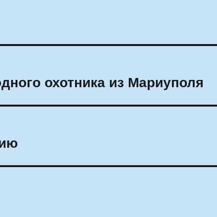
одного охотника из Мариуполя
рию