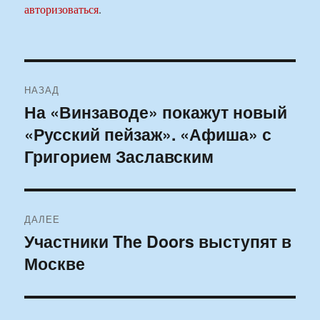
авторизоваться
.
Навигация
НАЗАД
по
На «Винзаводе» покажут новый
Предыдущая
«Русский пейзаж». «Афиша» с
запись:
записям
Григорием Заславским
ДАЛЕЕ
Участники The Doors выступят в
Следующая
Москве
запись: