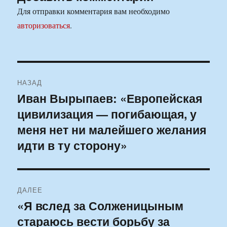
Для отправки комментария вам необходимо
авторизоваться
.
Навигация
НАЗАД
по
Иван Вырыпаев: «Европейская
Предыдущая
цивилизация — погибающая, у
запись:
записям
меня нет ни малейшего желания
идти в ту сторону»
ДАЛЕЕ
«Я вслед за Солженицыным
Следующая
стараюсь вести борьбу за
запись: