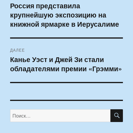
по
Россия представила
Предыдущая
крупнейшую экспозицию на
запись:
записям
книжной ярмарке в Иерусалиме
ДАЛЕЕ
Канье Уэст и Джей Зи стали
Следующая
обладателями премии «Грэмми»
запись:
ПО
Искать: