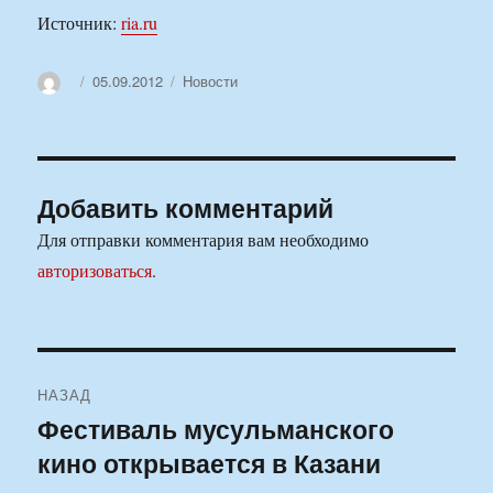
Источник:
ria.ru
Автор
Опубликовано
Рубрики
05.09.2012
Новости
Добавить комментарий
Для отправки комментария вам необходимо
авторизоваться
.
Навигация
НАЗАД
по
Фестиваль мусульманского
Предыдущая
кино открывается в Казани
запись:
записям