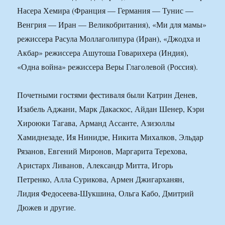
Насера Хемира (Франция — Германия — Тунис —
Венгрия — Иран — Великобритания), «Ми для мамы»
режиссера Расула Моллаголипура (Иран), «Джодха и
Акбар» режиссера Ашутоша Говарихера (Индия),
«Одна война» режиссера Веры Глаголевой (Россия).
Почетными гостями фестиваля были Катрин Денев,
Изабель Аджани, Марк Дакаскос, Айдан Шенер, Кэри
Хироюки Тагава, Арманд Ассанте, Азизоллы
Хамиднезаде, Ия Нинидзе, Никита Михалков, Эльдар
Рязанов, Евгений Миронов, Маргарита Терехова,
Аристарх Ливанов, Александр Митта, Игорь
Петренко, Алла Сурикова, Армен Джигарханян,
Лидия Федосеева-Шукшина, Ольга Кабо, Дмитрий
Дюжев и другие.