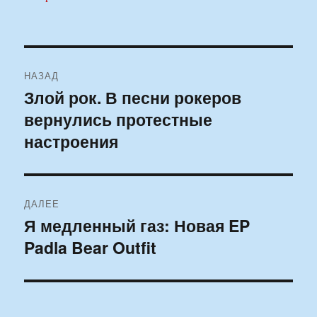
Навигация
НАЗАД
по
Злой рок. В песни рокеров
Предыдущая
вернулись протестные
запись:
записям
настроения
ДАЛЕЕ
Я медленный газ: Новая EP
Следующая
Padla Bear Outfit
запись: