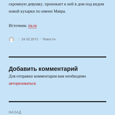
скромную девушку, проникает к ней в дом под видом
новой кухарки по имени Мавра.
Источник:
ria.ru
Автор
Опубликовано
Рубрики
24.02.2013
Новости
Добавить комментарий
Для отправки комментария вам необходимо
авторизоваться
.
Навигация
НАЗАД