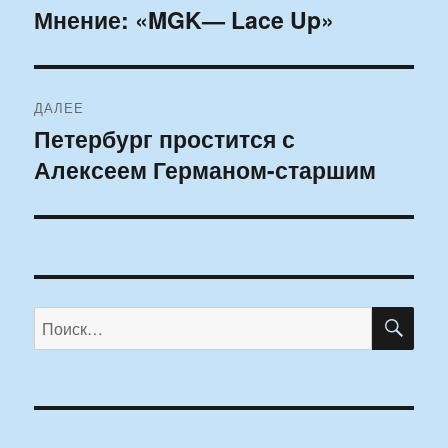
по
Мнение: «MGK— Lace Up»
Предыдущая
запись:
записям
ДАЛЕЕ
Петербург простится с
Следующая
Алексеем Германом-старшим
запись:
ПО
Искать: