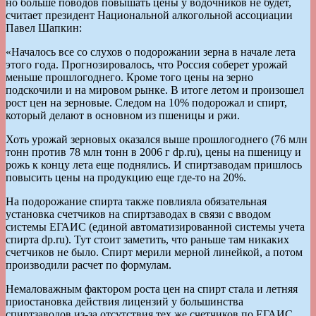
но больше поводов повышать цены у водочников не будет,
считает президент Национальной алкогольной ассоциации
Павел Шапкин:
«Началось все со слухов о подорожании зерна в начале лета
этого года. Прогнозировалось, что Россия соберет урожай
меньше прошлогоднего. Кроме того цены на зерно
подскочили и на мировом рынке. В итоге летом и произошел
рост цен на зерновые. Следом на 10% подорожал и спирт,
который делают в основном из пшеницы и ржи.
Хоть урожай зерновых оказался выше прошлогоднего (76 млн
тонн против 78 млн тонн в 2006 г dp.ru), цены на пшеницу и
рожь к концу лета еще поднялись. И спиртзаводам пришлось
повысить цены на продукцию еще где-то на 20%.
На подорожание спирта также повлияла обязательная
установка счетчиков на спиртзаводах в связи с вводом
системы ЕГАИС (единой автоматизированной системы учета
спирта dp.ru). Тут стоит заметить, что раньше там никаких
счетчиков не было. Спирт мерили мерной линейкой, а потом
производили расчет по формулам.
Немаловажным фактором роста цен на спирт стала и летняя
приостановка действия лицензий у большинства
спиртзаводов из-за отсутствия тех же счетчиков по ЕГАИС.