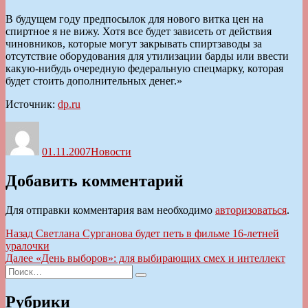
В будущем году предпосылок для нового витка цен на
спиртное я не вижу. Хотя все будет зависеть от действия
чиновников, которые могут закрывать спиртзаводы за
отсутствие оборудования для утилизации барды или ввести
какую-нибудь очередную федеральную спецмарку, которая
будет стоить дополнительных денег.»
Источник:
dp.ru
Автор
Опубликовано
Рубрики
01.11.2007
Новости
Добавить комментарий
Для отправки комментария вам необходимо
авторизоваться
.
Навигация
Предыдущая
Назад
Светлана Сурганова будет петь в фильме 16-летней
запись:
уралочки
по
Следующая
Далее
«День выборов»: для выбирающих смех и интеллект
записям
Искать:
запись:
Поиск
Рубрики