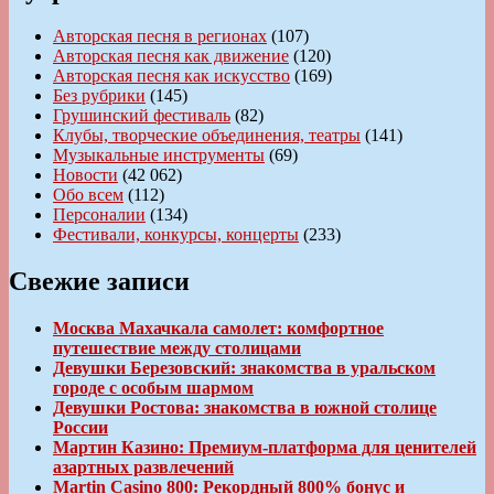
Авторская песня в регионах
(107)
Авторская песня как движение
(120)
Авторская песня как искусство
(169)
Без рубрики
(145)
Грушинский фестиваль
(82)
Клубы, творческие объединения, театры
(141)
Музыкальные инструменты
(69)
Новости
(42 062)
Обо всем
(112)
Персоналии
(134)
Фестивали, конкурсы, концерты
(233)
Свежие записи
Москва Махачкала самолет: комфортное
путешествие между столицами
Девушки Березовский: знакомства в уральском
городе с особым шармом
Девушки Ростова: знакомства в южной столице
России
Мартин Казино: Премиум-платформа для ценителей
азартных развлечений
Martin Casino 800: Рекордный 800% бонус и