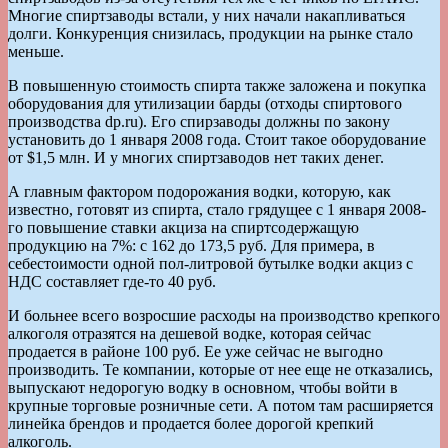
Многие спиртзаводы встали, у них начали накапливаться
долги. Конкуренция снизилась, продукции на рынке стало
меньше.
В повышенную стоимость спирта также заложена и покупка
оборудования для утилизации барды (отходы спиртового
производства dp.ru). Его спирзаводы должны по закону
установить до 1 января 2008 года. Стоит такое оборудование
от $1,5 млн. И у многих спиртзаводов нет таких денег.
А главным фактором подорожания водки, которую, как
известно, готовят из спирта, стало грядущее с 1 января 2008-
го повышение ставки акциза на спиртсодержащую
продукцию на 7%: с 162 до 173,5 руб. Для примера, в
себестоимости одной пол-литровой бутылке водки акциз с
НДС составляет где-то 40 руб.
И больнее всего возросшие расходы на производство крепкого
алкоголя отразятся на дешевой водке, которая сейчас
продается в районе 100 руб. Ее уже сейчас не выгодно
производить. Те компании, которые от нее еще не отказались,
выпускают недорогую водку в основном, чтобы войти в
крупные торговые розничные сети. А потом там расширяется
линейка брендов и продается более дорогой крепкий
алкоголь.