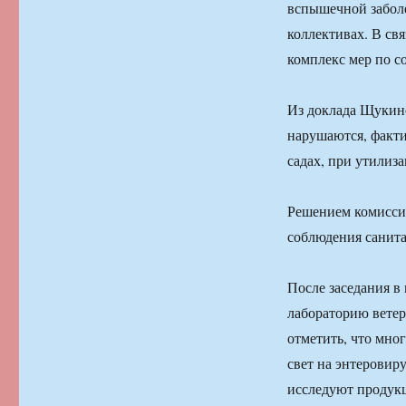
вспышечной заболе
коллективах. В св
комплекс мер по с
Из доклада Щукин
нарушаются, факти
садах, при утилиз
Решением комисси
соблюдения санит
После заседания в
лабораторию ветер
отметить, что мно
свет на энтеровир
исследуют продук