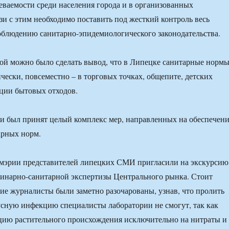
ваемости среди населения города и в организованных
язи с этим необходимо поставить под жесткий контроль весь
облюдению санитарно-эпидемиологического законодательства.
ой можно было сделать вывод, что в Липецке санитарные норм
чески, повсеместно – в торговых точках, общепите, детских
ации бытовых отходов.
и был принят целый комплекс мер, направленных на обеспечен
арных норм.
 мэрии представителей липецких СМИ пригласили на экскурсию
инарно-санитарной экспертизы Центрального рынка. Стоит
гие журналисты были заметно разочарованы, узнав, что пролить
усную инфекцию специалисты лаборатории не смогут, так как
цию растительного происхождения исключительно на нитраты и