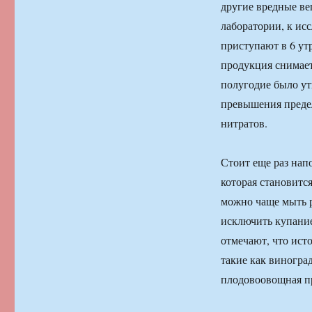
другие вредные ве
лаборатории, к ис
приступают в 6 утр
продукция снимаетс
полугодие было у
превышения преде
нитратов.
Стоит еще раз нап
которая становитс
можно чаще мыть р
исключить купание
отмечают, что ист
такие как виногра
плодовоовощная п