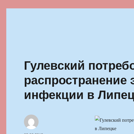
Ильменский фестиваль автор
Гулевский потреб
распространение 
инфекции в Липец