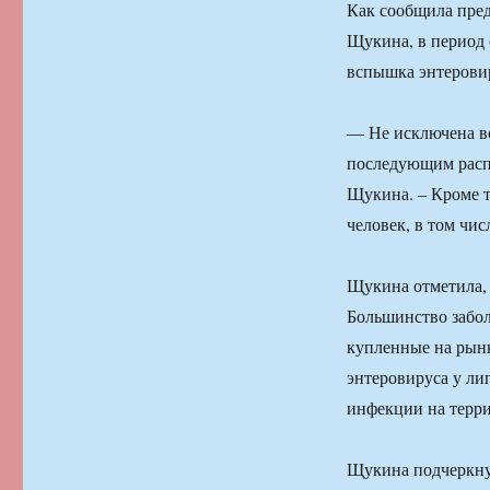
Как сообщила пред
Щукина, в период 
вспышка энтеровир
— Не исключена в
последующим расп
Щукина. – Кроме т
человек, в том чис
Щукина отметила, 
Большинство забол
купленные на рынк
энтеровируса у ли
инфекции на терри
Щукина подчеркнул