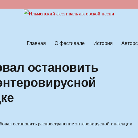
ской песни
Главная
О фестивале
История
Авторс
овал остановить
энтеровирусной
ке