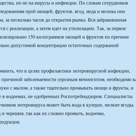
щества, но не на вирусы и инфекции. По словам сотрудников
следованиям проб овощей, фруктов, ягод, меда и молока они
а, за несколько часов до открытия рынка. Вся забракованная
я с реализации, а затем идет на утилизацию. Так, за первое
тилизировано 150 килограммов овощей и фруктов по причине
льно допустимой концентрации остаточных содержаний
омнить, что в целях профилактики энтеровирусной инфекции,
я причиной заболеваемости серозным менингитом, необходимо к
уки с мылом, а также тщательно промывать овощи и фрукты, и
 в водоемах, не одобренных Роспотребнадзором. Специалисты
очником энтеровируса может быть вода в кулерах, мелкие ягоды,
д и черешня, так как их сложно промыть, водоемы,
родукция.