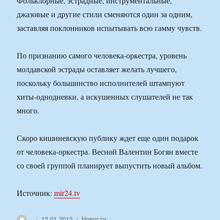
Фольклорные, эстрадные, инструментальные,
джазовые и другие стили сменяются один за одним,
заставляя поклонников испытывать всю гамму чувств.
По признанию самого человека-оркестра, уровень
молдавской эстрады оставляет желать лучшего,
поскольку большинство исполнителей штампуют
хиты-однодневки, а искушенных слушателей не так
много.
Скоро кишиневскую публику ждет еще один подарок
от человека-оркестра. Весной Валентин Богян вместе
со своей группой планирует выпустить новый альбом.
Источник:
mir24.tv
Автор
Опубликовано
Рубрики
13.01.2013
Новости