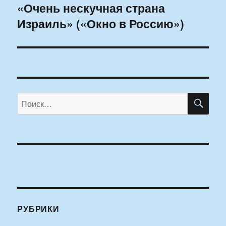
«Очень нескучная страна
Следующая
Израиль» («Окно в Россию»)
запись:
ПО
Искать:
РУБРИКИ