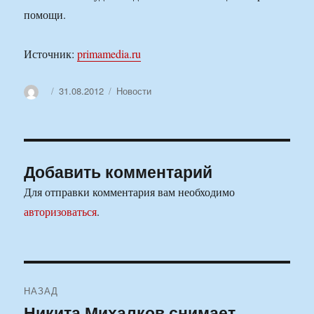
помощи.
Источник:
primamedia.ru
Автор
Опубликовано
Рубрики
31.08.2012
Новости
Добавить комментарий
Для отправки комментария вам необходимо
авторизоваться
.
Навигация
НАЗАД
по
Никита Михалков снимает
Предыдущая