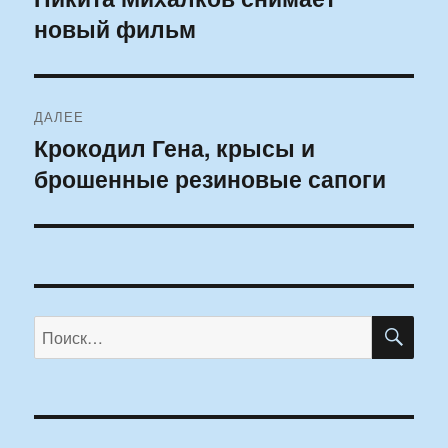
новый фильм
запись:
записям
ДАЛЕЕ
Крокодил Гена, крысы и
Следующая
брошенные резиновые сапоги
запись:
ПО
Искать: