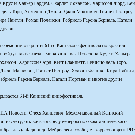
а Крус и Хавьер Бардем, Скарлет Йохансон, Хариссон Форд, Кей
 дель Торо, Анжелина Джоли, Джон Малкович, Гвинет Пэлтроу,
ра Найтли, Роман Полански, Габриель Гарсиа Берналь, Натали
другие.
 церемонии открытия 61-го Каннского фестиваля по красной
пройдут такие звезды мира кино, как Пенелопа Крус и Хавьер
охансон, Хариссон Форд, Кейт Бланшетт, Бенисио дель Торо,
Джон Малкович, Гвинет Пэлтроу, Хоакин Феникс, Кира Найтли
абриель Гарсиа Берналь, Натали Портман и многие другие.
ИА Новости, Олеся Ханцевич. Международный Каннский
й по счету, откроется в среду вечером показом мистического
» бразильца Фернандо Мейреллеса, сообщает корреспондент РИ