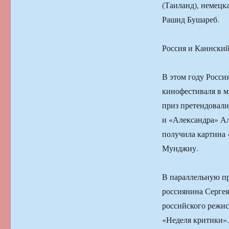
(Таиланд), немецк
Рашид Бушареб.
Россия и Каннский
В этом году Росси
кинофестиваля в м
приз претендовали
и «Александра» Ал
получила картина 
Мунджиу.
В параллельную п
россиянина Сергея
российского режис
«Неделя критики».