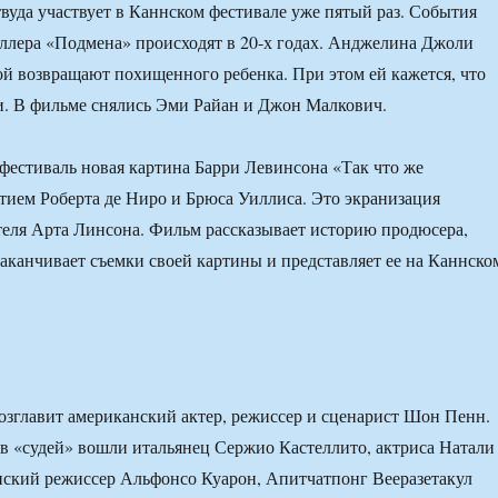
уда участвует в Каннском фестивале уже пятый раз. События
ллера «Подмена» происходят в 20-х годах. Анджелина Джоли
рой возвращают похищенного ребенка. При этом ей кажется, что
и. В фильме снялись Эми Райан и Джон Малкович.
фестиваль новая картина Барри Левинсона «Так что же
стием Роберта де Ниро и Брюса Уиллиса. Это экранизация
еля Арта Линсона. Фильм рассказывает историю продюсера,
заканчивает съемки своей картины и представляет ее на Каннско
зглавит американский актер, режиссер и сценарист Шон Пенн.
ав «судей» вошли итальянец Сержио Кастеллито, актриса Натали
нский режиссер Альфонсо Куарон, Апитчатпонг Вееразетакул