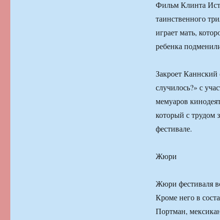
Фильм Клинта Иств
таинственного три
играет мать, кото
ребенка подменил
Закроет Каннский 
случилось?» с уча
мемуаров кинодеят
который с трудом 
фестивале.
Жюри
Жюри фестиваля во
Кроме него в сост
Портман, мексика