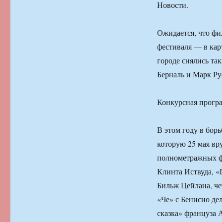
Новости.
Ожидается, что фи
фестиваля — в кар
городе снялись та
Берналь и Марк Ру
Конкурсная прогр
В этом году в бор
которую 25 мая вр
полнометражных ф
Клинта Иствуда, «
Бильж Цейлана, че
«Че» с Бенисио де
сказка» француза 