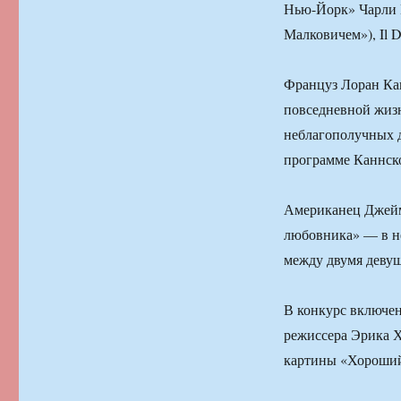
Нью-Йорк» Чарли 
Малковичем»), Il 
Француз Лоран Кан
повседневной жизн
неблагополучных д
программе Каннско
Американец Джеймс
любовника» — в н
между двумя девуш
В конкурс включен
режиссера Эрика Х
картины «Хороший