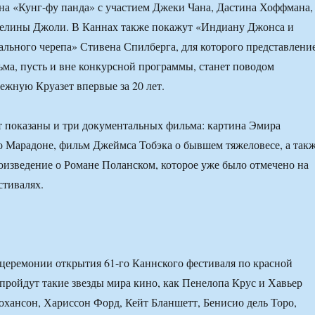
а «Кунг-фу панда» с участием Джеки Чана, Дастина Хоффмана,
лины Джоли. В Каннах также покажут «Индиану Джонса и
ального черепа» Стивена Спилберга, для которого представлени
ьма, пусть и вне конкурсной программы, станет поводом
режную Круазет впервые за 20 лет.
т показаны и три документальных фильма: картина Эмира
 Марадоне, фильм Джеймса Тобэка о бывшем тяжеловесе, а так
изведение о Романе Поланском, которое уже было отмечено на
стивалях.
 церемонии открытия 61-го Каннского фестиваля по красной
пройдут такие звезды мира кино, как Пенелопа Крус и Хавьер
охансон, Хариссон Форд, Кейт Бланшетт, Бенисио дель Торо,