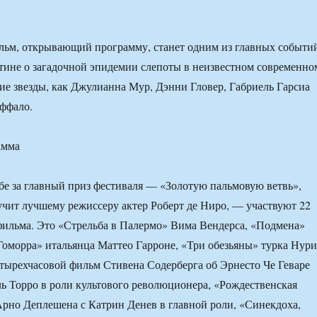
льм, открывающий программу, станет одним из главных событи
тине о загадочной эпидемии слепоты в неизвестном современно
кие звезды, как Джулианна Мур, Дэнни Гловер, Габриель Гарсиа
ффало.
амма
ьбе за главный приз фестиваля — «Золотую пальмовую ветвь»,
учит лучшему режиссеру актер Роберт де Ниро, — участвуют 22
ильма. Это «Стрельба в Палермо» Вима Вендерса, «Подмена»
Гоморра» итальянца Маттео Гарроне, «Три обезьяны» турка Нури
тырехчасовой фильм Стивена Содерберга об Эрнесто Че Геваре
ль Торро в роли культового революционера, «Рождественская
Арно Деплешена с Катрин Денев в главной роли, «Синекдоха,