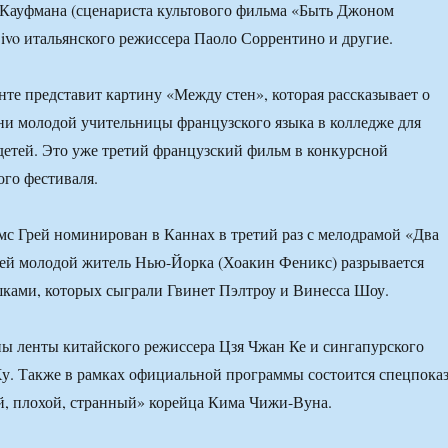
Кауфмана (сценариста культового фильма «Быть Джоном
Divo итальянского режиссера Паоло Соррентино и другие.
те представит картину «Между стен», которая рассказывает о
и молодой учительницы французского языка в колледже для
етей. Это уже третий французский фильм в конкурсной
го фестиваля.
 Грей номинирован в Каннах в третий раз с мелодрамой «Два
ей молодой житель Нью-Йорка (Хоакин Феникс) разрывается
ками, которых сыграли Гвинет Пэлтроу и Винесса Шоу.
ы ленты китайского режиссера Цзя Чжан Ке и сингапурского
у. Также в рамках официальной программы состоится спецпока
, плохой, странный» корейца Кима Чижи-Вуна.