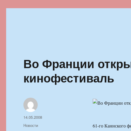
Ильменский фестиваль автор
Во Франции откры
кинофестиваль
Автор
Опубликовано
14.05.2008
Рубрики
Новости
61-го Каннского ф