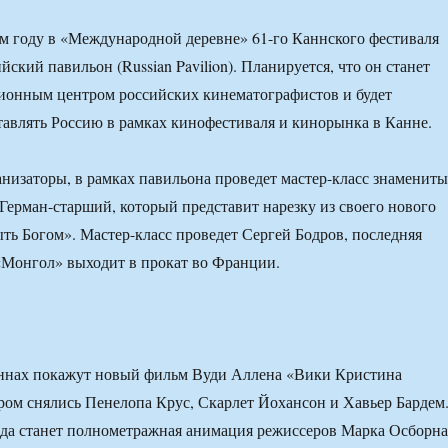
ом году в «Международной деревне» 61-го Каннского фестиваля
йский павильон (Russian Pavilion). Планируется, что он станет
онным центром российских кинематографистов и будет
авлять Россию в рамках кинофестиваля и кинорынка в Канне.
низаторы, в рамках павильона проведет мастер-класс знаменит
Герман-старший, который представит нарезку из своего нового
ть Богом». Мастер-класс проведет Сергей Бодров, последняя
«Монгол» выходит в прокат во Франции.
аннах покажут новый фильм Вуди Аллена «Вики Кристина
ором снялись Пенелопа Крус, Скарлет Йохансон и Хавьер Бардем
ода станет полнометражная анимация режиссеров Марка Осборна