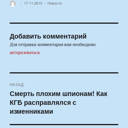
Автор
Опубликовано
Рубрики
17.11.2010
Новости
Добавить комментарий
Для отправки комментария вам необходимо
авторизоваться
.
Навигация
НАЗАД
по
Смерть плохим шпионам! Как
Предыдущая
КГБ расправлялся с
запись:
записям
изменниками