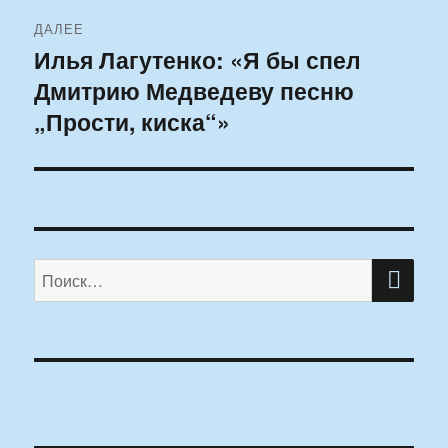
ДАЛЕЕ
Илья Лагутенко: «Я бы спел
Следующая
Дмитрию Медведеву песню
запись:
„Прости, киска“»
ПО
Искать: