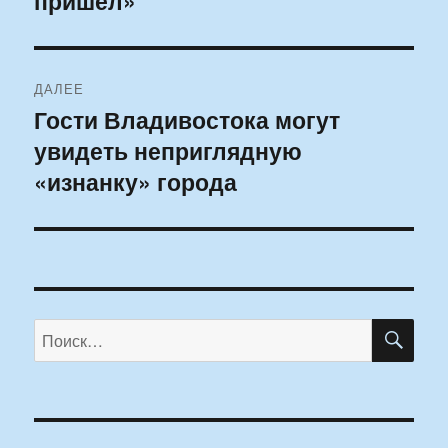
пришёл»
записям
ДАЛЕЕ
Гости Владивостока могут
Следующая
увидеть неприглядную
запись:
«изнанку» города
ПО
Искать: