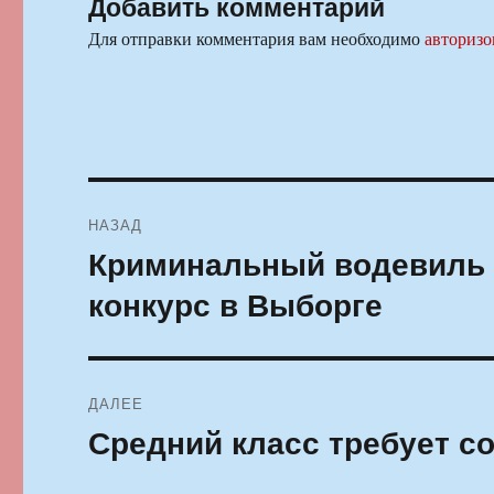
Добавить комментарий
Для отправки комментария вам необходимо
авторизо
Навигация
НАЗАД
по
Криминальный водевиль 
Предыдущая
запись:
записям
конкурс в Выборге
ДАЛЕЕ
Средний класс требует с
Следующая
запись: