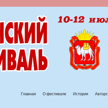
ской песни
Главная
О фестивале
История
Авторс