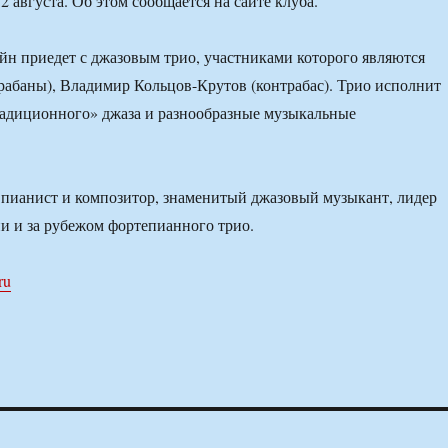
 августа. Об этом сообщается на сайте клуба.
йн приедет с джазовым трио, участниками которого являются
рабаны), Владимир Кольцов-Крутов (контрабас). Трио исполнит
радиционного» джаза и разнообразные музыкальные
пианист и композитор, знаменитый джазовый музыкант, лидер
ии и за рубежом фортепианного трио.
ru