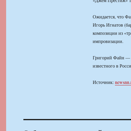
«Джем Престиж» 12
Ожидается, что Фа
Игорь Игнатов (ба
композиции из «т
импровизации.
Григорий Файн — 
известного в Росс
Источник:
newsnn.