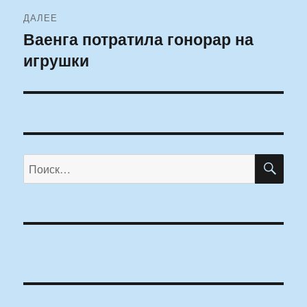
ДАЛЕЕ
Ваенга потратила гонорар на
Следующая
игрушки
запись:
ПО
Искать: