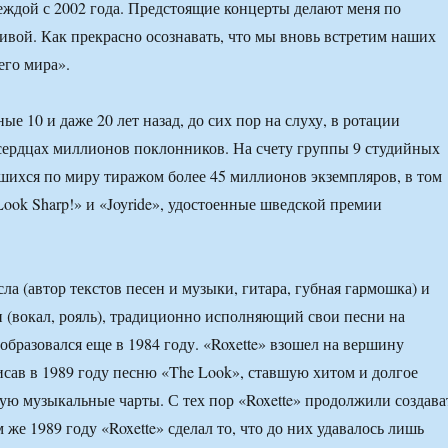
еждой с 2002 года. Предстоящие концерты делают меня по
ивой. Как прекрасно осознавать, что мы вновь встретим наших
его мира».
ые 10 и даже 20 лет назад, до сих пор на слуху, в ротации
сердцах миллионов поклонников. На счету группы 9 студийных
шихся по миру тиражом более 45 миллионов экземпляров, в том
Look Sharp!» и «Joyride», удостоенные шведской премии
ла (автор текстов песен и музыки, гитара, губная гармошка) и
(вокал, рояль), традиционно исполняющий свои песни на
образовался еще в 1984 году. «Roxette» взошел на вершину
исав в 1989 году песню «The Look», ставшую хитом и долгое
ую музыкальные чарты. С тех пор «Roxette» продолжили создава
м же 1989 году «Roxette» сделал то, что до них удавалось лишь