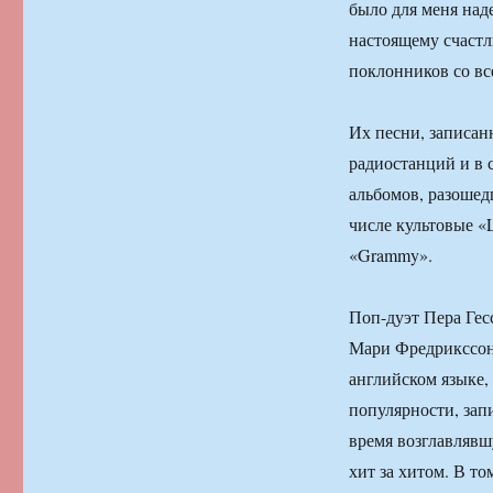
было для меня над
настоящему счастл
поклонников со вс
Их песни, записанн
радиостанций и в 
альбомов, разошед
числе культовые «
«Grammy».
Поп-дуэт Пера Гесс
Мари Фредрикссон 
английском языке, 
популярности, зап
время возглавлявш
хит за хитом. В то