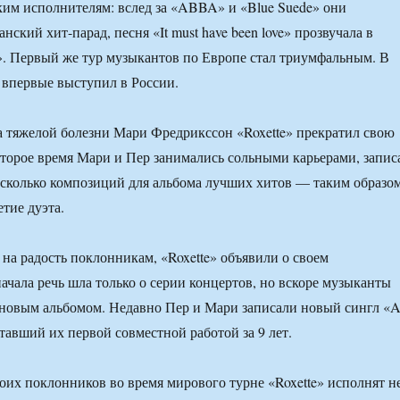
им исполнителям: вслед за «ABBA» и «Blue Suede» они
нский хит-парад, песня «It must have been love» прозвучала в
. Первый же тур музыкантов по Европе стал триумфальным. В
т впервые выступил в России.
за тяжелой болезни Мари Фредрикссон «Roxette» прекратил свою
оторое время Мари и Пер занимались сольными карьерами, запис
сколько композиций для альбома лучших хитов — таким образо
тие дуэта.
 на радость поклонникам, «Roxette» объявили о своем
ачала речь шла только о серии концертов, но вскоре музыканты
 новым альбомом. Недавно Пер и Мари записали новый сингл «
ставший их первой совместной работой за 9 лет.
оих поклонников во время мирового турне «Roxette» исполнят н