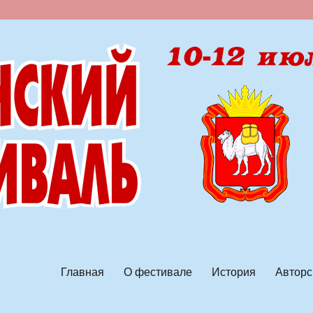
ской песни
Главная
О фестивале
История
Авторс