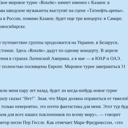
Свое мировое турне «Roxette» начнет именно с Казани: в
мы шведские музыканты выступят на сцене «Татнефть-арены».
а в России, помимо Казани, будет еще три концерта: в Самаре,
овосибирске.
е путешествие группы продолжится на Украине, в Беларуси,
тонии. Здесь «Roxette» дадут по одному концерту. В апреле
ения в странах Латинской Америки, а в мае — в ЮАР и ОАЭ.
т полностью посвящены Европе. Мировое турне завершиться 31
ли меня пару лет назад, будет ли когда-нибудь новое турне
 сразу сказал “Нет!”. Зная, что Мари должна оправиться от тяжело
е только невероятно, это почти фантастика для меня. Этот тур буд
ом для всех наших поклонников по всему миру», — говорит
 автор песен Пер Гессле. Как отмечает Мари Фредрикссон, «это