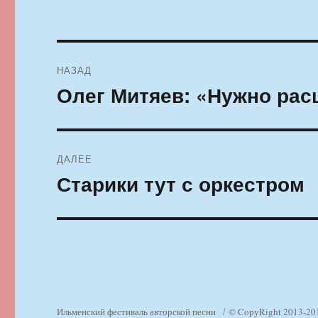
Навигация
НАЗАД
по
Олег Митяев: «Нужно рас
Предыдущая
запись:
записям
ДАЛЕЕ
Старики тут с оркестром
Следующая
запись:
Ильменский фестиваль авторской песни
© CopyRight 2013-20