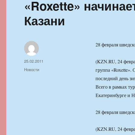
«Roxette» начинае
Казани
28 февраля шведск
Автор
Опубликовано
25.02.2011
(KZN.RU, 24 февра
Рубрики
Новости
группа «Roxette». 
последний день зи
Всего в рамках тур
Екатеринбурге и Н
28 февраля шведск
(KZN.RU, 24 февра