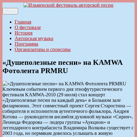
Перейти
к
Меню
Ильменский фестиваль авторской песни
содержимому
Главная
О фестивале
История
Авторская музыка
Программа
Организаторы и спонсоры
«Душеполезные песни» на KAMWA
Фотолента PRMRU
Ключевым событием первого дня этнофутуристического
фестиваля KAMWA-2010 (29 июля) стал концерт
«Душеполезные песни на каждый день» в Большом зале
филармонии. Этот совместный проект Сергея Старостина —
собирателя и исполнителя аутентичного фольклора, Андрея
Котова — руководителя ансамбля духовной музыки «Сирин»,
Леонида Федорова — лидера группы «Аукцион» и
легендарного контрабасиста Владимира Волкова существует с
2003 года, но пермякам довелось услышать в живую