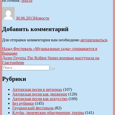
Источник:
prm.ru
Автор
Опубликовано
Рубрики
30.06.2013
Новости
Добавить комментарий
Для отправки комментария вам необходимо
авторизоваться
.
Навигация
Предыдущая
Назад
Фестиваль «Музыкальные сады» открывается в
запись:
Варшаве
по
Следующая
Далее
Группа The Rolling Stones впервые выступила на
записям
запись:
Гластонбери
Искать:
Поиск
Рубрики
Авторская песня в регионах
(107)
Авторская песня как движение
(120)
Авторская песня как искусство
(169)
Без рубрики
(145)
Грушинский фестиваль
(82)
Клубы, творческие объединения, театры
(141)