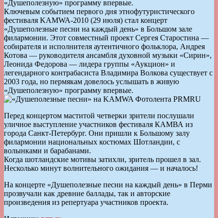
«Душеполезную» программу впервые.
Ключевым событием первого дня этнофутуристического
фестиваля KAMWA-2010 (29 июля) стал концерт
«Душеполезные песни на каждый день» в Большом зале
филармонии. Этот совместный проект Сергея Старостина —
собирателя и исполнителя аутентичного фольклора, Андрея
Котова — руководителя ансамбля духовной музыки «Сирин»,
Леонида Федорова — лидера группы «Аукцион» и
легендарного контрабасиста Владимира Волкова существует с
2003 года, но пермякам довелось услышать в живую
«Душеполезную» программу впервые.
Перед концертом маститой четверки зрители послушали
уличное выступление участников фестиваля КАМВА из
города Санкт-Петербург. Они пришли к Большому залу
филармонии национальных костюмах Шотландии, с
волынками и барабанами.
Когда шотландские мотивы затихли, зритель прошел в зал.
Несколько минут волнительного ожидания — и началось!
На концерте «Душеполезные песни на каждый день» в Перми
прозвучали как древние баллады, так и авторские
произведения из репертуара участников проекта.