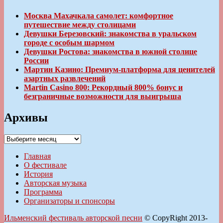
Москва Махачкала самолет: комфортное
путешествие между столицами
Девушки Березовский: знакомства в уральском
городе с особым шармом
Девушки Ростова: знакомства в южной столице
России
Мартин Казино: Премиум-платформа для ценителей
азартных развлечений
Martin Casino 800: Рекордный 800% бонус и
безграничные возможности для выигрыша
Архивы
Архивы
Главная
О фестивале
История
Авторская музыка
Программа
Организаторы и спонсоры
Ильменский фестиваль авторской песни
© CopyRight 2013-