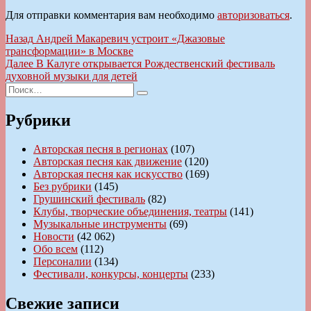
Для отправки комментария вам необходимо
авторизоваться
.
Навигация
Предыдущая
Назад
Андрей Макаревич устроит «Джазовые
запись:
трансформации» в Москве
по
Следующая
Далее
В Калуге открывается Рождественский фестиваль
записям
запись:
духовной музыки для детей
Искать:
Поиск
Рубрики
Авторская песня в регионах
(107)
Авторская песня как движение
(120)
Авторская песня как искусство
(169)
Без рубрики
(145)
Грушинский фестиваль
(82)
Клубы, творческие объединения, театры
(141)
Музыкальные инструменты
(69)
Новости
(42 062)
Обо всем
(112)
Персоналии
(134)
Фестивали, конкурсы, концерты
(233)
Свежие записи