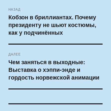
Навигация
НАЗАД
по
Кобзон в бриллиантах. Почему
Предыдущая
президенту не шьют костюмы,
запись:
записям
как у подчинённых
ДАЛЕЕ
Чем заняться в выходные:
Следующая
Выставка о хэппи-энде и
запись:
гордость норвежской анимации