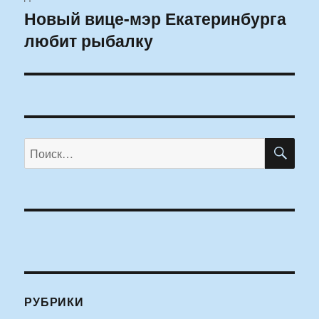
Новый вице-мэр Екатеринбурга
Следующая
любит рыбалку
запись:
ПО
Искать:
РУБРИКИ