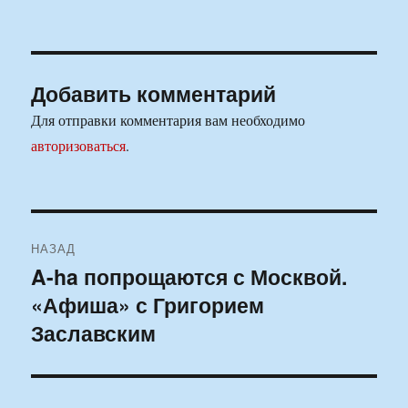
Добавить комментарий
Для отправки комментария вам необходимо
авторизоваться
.
Навигация
НАЗАД
по
A-ha попрощаются с Москвой.
Предыдущая
«Афиша» с Григорием
запись:
записям
Заславским