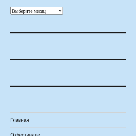
Архивы
Главная
О фестивале