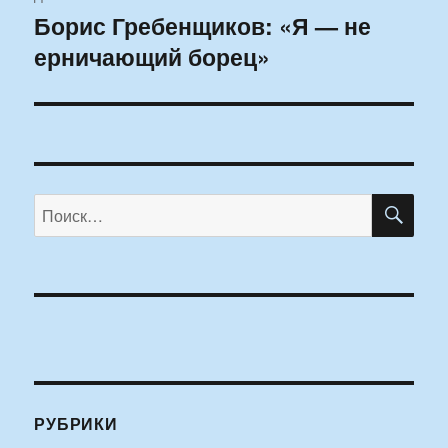
Борис Гребенщиков: «Я — не
Следующая
ерничающий борец»
запись:
ПО
Искать:
РУБРИКИ