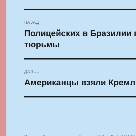
Навигация
НАЗАД
по
Полицейских в Бразилии 
Предыдущая
запись:
записям
тюрьмы
ДАЛЕЕ
Американцы взяли Кремл
Следующая
запись: