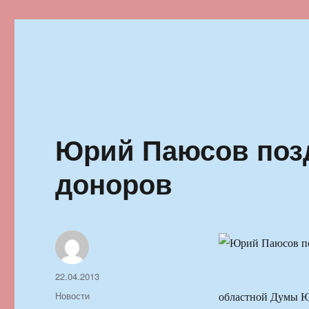
Ильменский фестиваль автор
Юрий Паюсов поз
доноров
Автор
Опубликовано
22.04.2013
Рубрики
Новости
областной Думы Ю