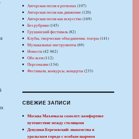
т
Авторская песня в регионах
(107)
Авторская песня как движение
(120)
Авторская песня как искусство
(169)
Без рубрики
(145)
Грушинский фестиваль
(82)
са
Клубы, творческие объединения, театры
(141)
Музыкальные инструменты
(69)
Новости
(42 062)
Обо всем
(112)
Персоналии
(134)
Фестивали, конкурсы, концерты
(233)
й
СВЕЖИЕ ЗАПИСИ
их
Москва Махачкала самолет: комфортное
путешествие между столицами
Девушки Березовский: знакомства в
уральском городе с особым шармом