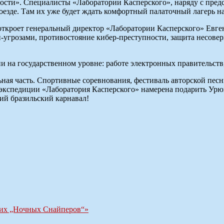
сти». Специалисты «Лаборатории Касперского», наряду с предс
езде. Там их уже будет ждать комфортный палаточный лагерь н
ткроет генеральный директор «Лаборатории Касперского» Евген
-угрозами, противостояние кибер-преступности, защита несове
 на государственном уровне: работе электронных правительств
ая часть. Спортивные соревнования, фестиваль авторской песни
экспедиции «Лаборатория Касперского» намерена подарить Урю
ий бразильский карнавал!
ших „Ночных Снайперов“»