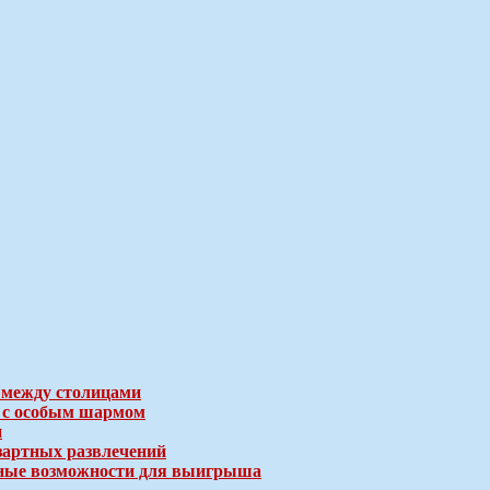
 между столицами
е с особым шармом
и
зартных развлечений
ичные возможности для выигрыша