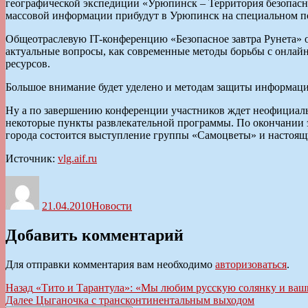
географической экспедиции «Урюпинск – Территория безопасно
массовой информации прибудут в Урюпинск на специальном по
Общеотраслевую IT-конференцию «Безопасное завтра Рунета» о
актуальные вопросы, как современные методы борьбы с онлайн
ресурсов.
Большое внимание будет уделено и методам защиты информации
Ну а по завершению конференции участников ждет неофициальн
некоторые пункты развлекательной программы. По окончании 
города состоится выступление группы «Самоцветы» и настоящ
Источник:
vlg.aif.ru
Автор
Опубликовано
Рубрики
21.04.2010
Новости
Добавить комментарий
Для отправки комментария вам необходимо
авторизоваться
.
Навигация
Предыдущая
Назад
«Тито и Тарантула»: «Мы любим русскую солянку и ва
запись:
Следующая
Далее
Цыганочка с трансконтинентальным выходом