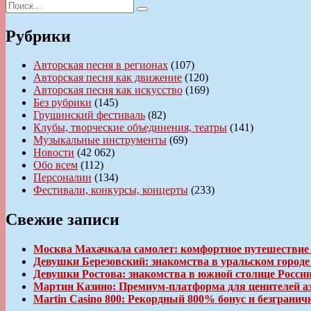
по
Искать:
запись:
Поиск
записям
Рубрики
Авторская песня в регионах
(107)
Авторская песня как движение
(120)
Авторская песня как искусство
(169)
Без рубрики
(145)
Грушинский фестиваль
(82)
Клубы, творческие объединения, театры
(141)
Музыкальные инструменты
(69)
Новости
(42 062)
Обо всем
(112)
Персоналии
(134)
Фестивали, конкурсы, концерты
(233)
Свежие записи
Москва Махачкала самолет: комфортное путешествие
Девушки Березовский: знакомства в уральском город
Девушки Ростова: знакомства в южной столице Росси
Мартин Казино: Премиум-платформа для ценителей а
Martin Casino 800: Рекордный 800% бонус и безгран