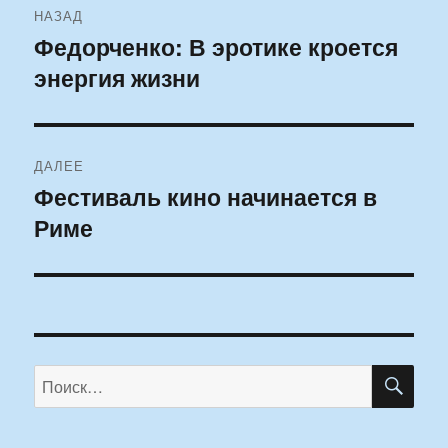
НАЗАД
по
Федорченко: В эротике кроется
Предыдущая
энергия жизни
запись:
записям
ДАЛЕЕ
Фестиваль кино начинается в
Следующая
Риме
запись:
ПО
Искать: