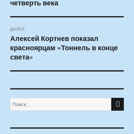
четверть века
запись:
записям
ДАЛЕЕ
Алексей Кортнев показал
Следующая
красноярцам «Тоннель в конце
запись:
света»
ПО
Искать: