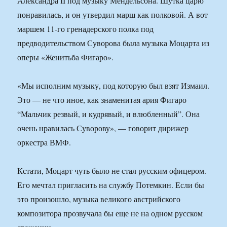
Александра II под музыку Мендельсона. Шутка царю
понравилась, и он утвердил марш как полковой. А вот
маршем 11-го гренадерского полка под
предводительством Суворова была музыка Моцарта из
оперы «Женитьба Фигаро».
«Мы исполним музыку, под которую был взят Измаил.
Это — не что иное, как знаменитая ария Фигаро
“Мальчик резвый, и кудрявый, и влюбленный”. Она
очень нравилась Суворову», — говорит дирижер
оркестра ВМФ.
Кстати, Моцарт чуть было не стал русским офицером.
Его мечтал пригласить на службу Потемкин. Если бы
это произошло, музыка великого австрийского
композитора прозвучала бы еще не на одном русском