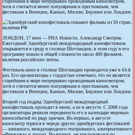
старейшим в мире непрерывно проводимым киносмотром,
хотя и считается менее популярным и престижным, чем
фестивали в Венеции, Каннах, Москве, Берлине или Лондоне.
ЛОНДОН, 17 июн — РИА Новости, Александр Смотров.
Ежегодный Эдинбургский международный кинофестиваль
открывается в среду в столице Шотландии, в этом году в его
программу вошло в общей сложности около 400 фильмов,
включая российские ленты.
Фестиваль кино в столице Шотландии проводится уже в 63-й
раз. Его организаторы с гордостью отмечают, что он является
старейшим в мире непрерывно проводимым киносмотром,
хотя и считается менее популярным и престижным, чем
фестивали в Венеции, Каннах, Москве, Берлине или Лондоне.
Второй год подряд Эдинбургский международный
кинофестиваль проходит в июне, а не в августе. С 2008 года
организаторы решили передвинуть его в календаре мировых
кинособытий по ряду причин. Во-первых, в августе
киносмотр терялся в череде других эдинбургских фестивалей
— книжного, международного театрального, альтернативного
«Фринджа» и других. Во-вторых, он накладывался по