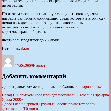
человека эмоционального сопереживания и социальной
интеграции.
По итогам фестиваля планируется вручить около десяти
наград в различных номинациях, среди которых в этом году
появились две новые — за лучший иностранный
полнометражный и за лучший иностранный
короткометражный фильм.
Фестиваль продлится до 28 июня.
Источник:
ria.ru
Автор
Опубликовано
Рубрики
17.06.2009
Новости
Добавить комментарий
Для отправки комментария вам необходимо
авторизоваться
.
Навигация
Предыдущая
Назад
В Пермском крае пройдет фестиваль «Небесная ярмарка
запись:
Урала-2009»
по
Следующая
Далее
Главы церквей Грузии и России приветствовали
записям
запись:
фестиваль в Тбилиси