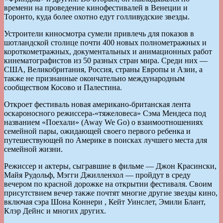
времени на проведение кинофестивалей в Венеции и
Торонто, куда более охотно едут голливудские звезды.
Устроители киносмотра сумели привлечь для показов в
шотландской столице почти 400 новых полнометражных и
короткометражных, документальных и анимационных работ
кинематографистов из 50 разных стран мира. Среди них —
США, Великобритания, Россия, страны Европы и Азии, а
также не признанные окончательно международным
сообществом Косово и Палестина.
Откроет фестиваль новая американо-британская лента
оскароносного режиссера-«тяжеловеса» Сэма Мендеса под
названием «Поехали» (Away We Go) о взаимоотношениях
семейной пары, ожидающей своего первого ребенка и
путешествующей по Америке в поисках лучшего места для
семейной жизни.
Режиссер и актеры, сыгравшие в фильме — Джон Красински,
Майя Рудольф, Мэгги Джилленхол — пройдут в среду
вечером по красной дорожке на открытии фестиваля. Своим
присутствием вечер также почтят многие другие звезды кино,
включая сэра Шона Коннери , Кейт Уинслет, Эмили Блант,
Клэр Дейнс и многих других.