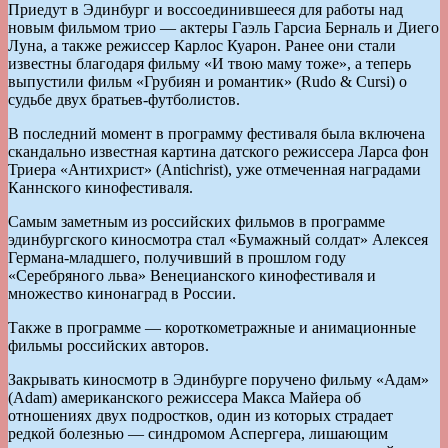
Приедут в Эдинбург и воссоединившееся для работы над
новым фильмом трио — актеры Гаэль Гарсиа Берналь и Диего
Луна, а также режиссер Карлос Куарон. Ранее они стали
известны благодаря фильму «И твою маму тоже», а теперь
выпустили фильм «Грубиян и романтик» (Rudo & Cursi) о
судьбе двух братьев-футболистов.
В последний момент в программу фестиваля была включена
скандально известная картина датского режиссера Ларса фон
Триера «Антихрист» (Antichrist), уже отмеченная наградами
Каннского кинофестиваля.
Самым заметным из российских фильмов в программе
эдинбургского киносмотра стал «Бумажный солдат» Алексея
Германа-младшего, получивший в прошлом году
«Серебряного льва» Венецианского кинофестиваля и
множество кинонаград в России.
Также в программе — короткометражные и анимационные
фильмы российских авторов.
Закрывать киносмотр в Эдинбурге поручено фильму «Адам»
(Adam) американского режиссера Макса Майера об
отношениях двух подростков, один из которых страдает
редкой болезнью — синдромом Аспергера, лишающим