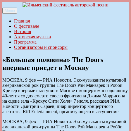
Перейти
к
Меню
Ильменский фестиваль авторской песни
содержимому
Главная
О фестивале
История
Авторская музыка
Программа
Организаторы и спонсоры
«Большая половина» The Doors
впервые приедет в Москву
МОСКВА, 9 фев — РИА Новости. Экс-музыканты культовой
американской рок-группы The Doors Рэй Манзарек и Робби
Кригер впервые выступят в Москве с концертом в годовщину
40-летия со дня смерти своего фронтмена Джима Моррисона
на сцене зала «Крокус Сити Холл» 7 июля, рассказал РИА
Новости Дмитрий Сараев, пиар-директор концертного
агентства Riff Entertainment, организующего выступление.
МОСКВА, 9 фев — РИА Новости. Экс-музыканты культовой
американской рок-группы The Doors Рэй Манзарек и Робби