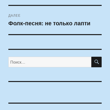
запись:
записям
ДАЛЕЕ
Фолк-песня: не только лапти
Следующая
запись:
ПО
Искать: