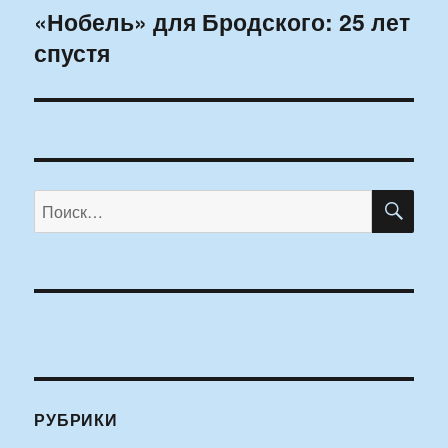
«Нобель» для Бродского: 25 лет
Следующая
спустя
запись:
ПО
Искать:
РУБРИКИ