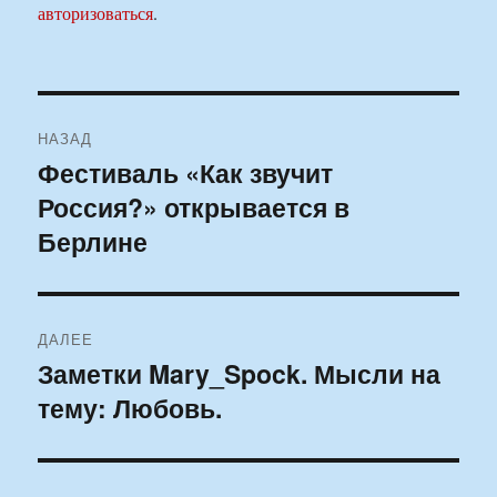
авторизоваться
.
Навигация
НАЗАД
по
Фестиваль «Как звучит
Предыдущая
Россия?» открывается в
запись:
записям
Берлине
ДАЛЕЕ
Заметки Mary_Spock. Мысли на
Следующая
тему: Любовь.
запись: