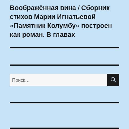
Воображённая вина / Сборник
Следующая
стихов Марии Игнатьевой
запись:
«Памятник Колумбу» построен
как роман. В главах
ПО
Искать: