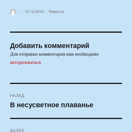
Автор
Опубликовано
Рубрики
13.12.2010
Новости
Добавить комментарий
Для отправки комментария вам необходимо
авторизоваться
.
Навигация
НАЗАД
по
В несусветное плаванье
Предыдущая
запись:
записям
ДАЛЕЕ