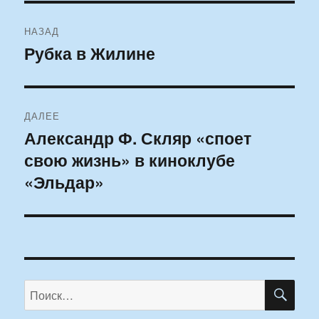
Навигация
НАЗАД
по
Рубка в Жилине
Предыдущая
запись:
записям
ДАЛЕЕ
Александр Ф. Скляр «споет
Следующая
свою жизнь» в киноклубе
запись:
«Эльдар»
ПО
Искать: