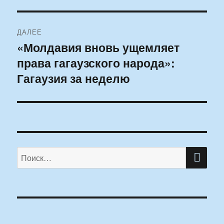
ДАЛЕЕ
«Молдавия вновь ущемляет
Следующая
права гагаузского народа»:
запись:
Гагаузия за неделю
ПО
Искать: