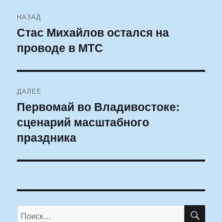
Навигация
НАЗАД
по
Стас Михайлов остался на
Предыдущая
проводе в МТС
запись:
записям
ДАЛЕЕ
Первомай во Владивостоке:
Следующая
сценарий масштабного
запись:
праздника
ПО
Искать: