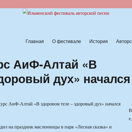
ской песни
Главная
О фестивале
История
Авторс
рс АиФ-Алтай «В
здоровый дух» начался
В
е,
одил на праздник масленницы в парк «Лесная сказка» и