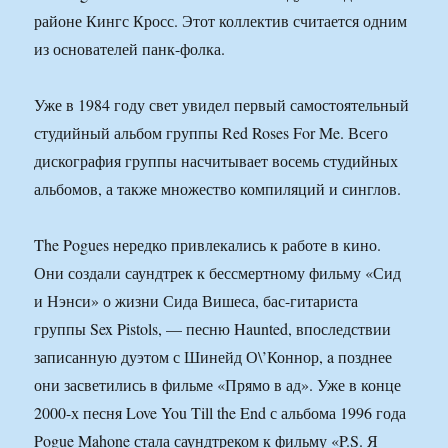
районе Кингс Кросс. Этот коллектив считается одним
из основателей панк-фолка.
Уже в 1984 году свет увидел первый самостоятельный
студийный альбом группы Red Roses For Me. Всего
дискография группы насчитывает восемь студийных
альбомов, а также множество компиляций и синглов.
The Pogues нередко привлекались к работе в кино.
Они создали саундтрек к бессмертному фильму «Сид
и Нэнси» о жизни Сида Вишеса, бас-гитариста
группы Sex Pistols, — песню Haunted, впоследствии
записанную дуэтом с Шинейд О\’Коннор, a позднее
они засветились в фильме «Прямо в ад». Уже в конце
2000-х песня Love You Till the End с альбома 1996 года
Pogue Mahone стала саундтреком к фильму «P.S. Я