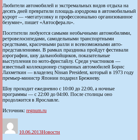
Любители автомобилей и экстремальных видов отдыха на
десять дней превратили площадь аэродрома в автомобильный
курорт — «мегатусовку и профессионально организованное
безумие», пишет «Автосфера.ru».
Посетители любуются самыми необычными автомобилями,
ретровелосипедами, самодельными транспортными
средствами, красочными ралли и всевозможными авто-
представлениями. В рамках праздника пройдут фестивали
аэрографии, шоу дальнобойщиков, показательные
выступления по мото-фристайлу. Среди участников —
известный коллекционер старинных автомобилей Борис
Лахметкин — владелец Nissan President, который в 1973 году
премьер-министр Японии подарил Брежневу.
Шоу проходит ежедневно с 10:00 до 22:00, а ночные
программы — с 22:00 до 04:00. После столицы оно
продолжится в Ярославле.
Источник:
regnum.ru
Автор
Опубликовано
Рубрики
10.06.2013
Новости