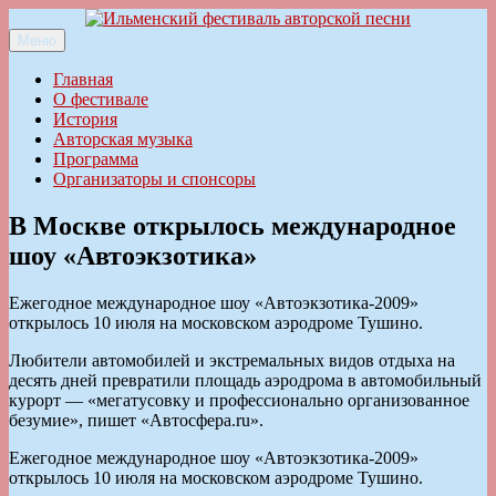
Перейти
к
Меню
Ильменский фестиваль авторской песни
содержимому
Главная
О фестивале
История
Авторская музыка
Программа
Организаторы и спонсоры
В Москве открылось международное
шоу «Автоэкзотика»
Ежегодное международное шоу «Автоэкзотика-2009»
открылось 10 июля на московском аэродроме Тушино.
Любители автомобилей и экстремальных видов отдыха на
десять дней превратили площадь аэродрома в автомобильный
курорт — «мегатусовку и профессионально организованное
безумие», пишет «Автосфера.ru».
Ежегодное международное шоу «Автоэкзотика-2009»
открылось 10 июля на московском аэродроме Тушино.