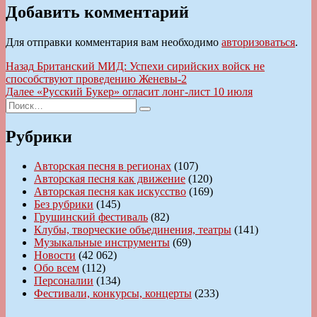
Добавить комментарий
Для отправки комментария вам необходимо
авторизоваться
.
Навигация
Предыдущая
Назад
Британский МИД: Успехи сирийских войск не
запись:
способствуют проведению Женевы-2
по
Следующая
Далее
«Русский Букер» огласит лонг-лист 10 июля
записям
Искать:
запись:
Поиск
Рубрики
Авторская песня в регионах
(107)
Авторская песня как движение
(120)
Авторская песня как искусство
(169)
Без рубрики
(145)
Грушинский фестиваль
(82)
Клубы, творческие объединения, театры
(141)
Музыкальные инструменты
(69)
Новости
(42 062)
Обо всем
(112)
Персоналии
(134)
Фестивали, конкурсы, концерты
(233)