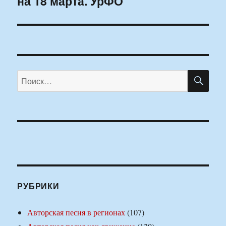
на 18 марта. УрФО
ПО
Искать:
РУБРИКИ
Авторская песня в регионах
(107)