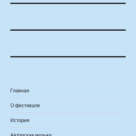
Главная
О фестивале
История
Авторская музыка