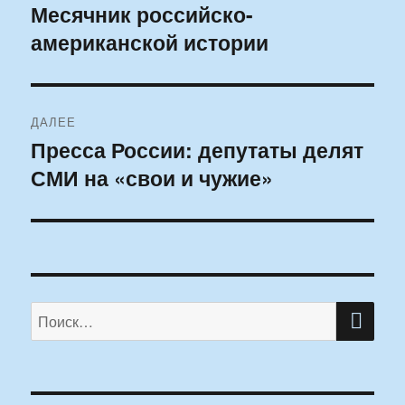
Месячник российско-
запись:
записям
американской истории
ДАЛЕЕ
Пресса России: депутаты делят
Следующая
СМИ на «свои и чужие»
запись:
ПО
Искать: