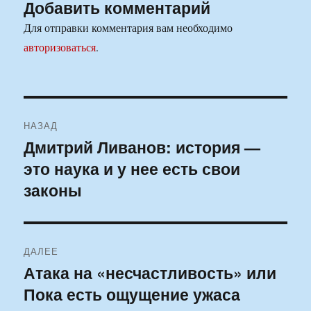
Добавить комментарий
Для отправки комментария вам необходимо
авторизоваться
.
Навигация
НАЗАД
по
Дмитрий Ливанов: история —
Предыдущая
это наука и у нее есть свои
запись:
записям
законы
ДАЛЕЕ
Атака на «несчастливость» или
Следующая
Пока есть ощущение ужаса
запись: